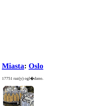
Miasta
:
Oslo
17751 raz(y) ogl�dano.