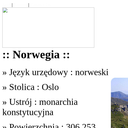
Start
|
Tematy
|
Contact Us
:: Norwegia ::
» Język urzędowy : norweski
» Stolica : Oslo
» Ustrój : monarchia
konstytucyjna
» Powierzchnia : 306,253