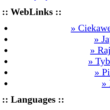
:: WebLinks ::
» Ciekawe
» Ja
» Ra
» Tyb
» P
»
:: Languages ::