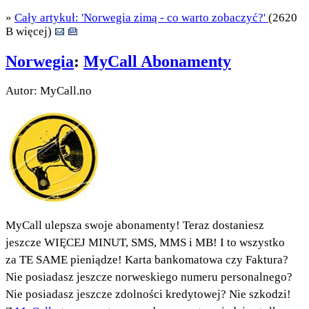
»
Cały artykuł: 'Norwegia zimą - co warto zobaczyć?'
(2620
B więcej)
Norwegia
:
MyCall Abonamenty
Autor: MyCall.no
MyCall ulepsza swoje abonamenty! Teraz dostaniesz
jeszcze WIĘCEJ MINUT, SMS, MMS i MB! I to wszystko
za TE SAME pieniądze! Karta bankomatowa czy Faktura?
Nie posiadasz jeszcze norweskiego numeru personalnego?
Nie posiadasz jeszcze zdolności kredytowej? Nie szkodzi!