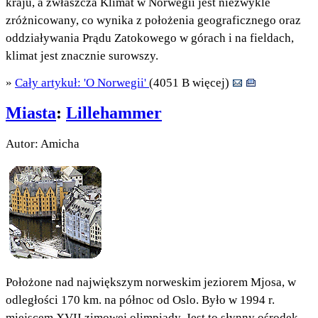
kraju, a zwłaszcza Klimat w Norwegii jest niezwykle
zróżnicowany, co wynika z położenia geograficznego oraz
oddziaływania Prądu Zatokowego w górach i na fieldach,
klimat jest znacznie surowszy.
»
Cały artykuł: 'O Norwegii'
(4051 B więcej)
Miasta
:
Lillehammer
Autor: Amicha
Położone nad największym norweskim jeziorem Mjosa, w
odległości 170 km. na północ od Oslo. Było w 1994 r.
miejscem XVII zimowej olimpiady. Jest to słynny ośrodek