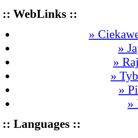
:: WebLinks ::
» Ciekawe
» Ja
» Ra
» Tyb
» P
»
:: Languages ::