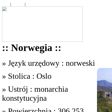
Start
|
Tematy
|
Contact Us
:: Norwegia ::
» Język urzędowy : norweski
» Stolica : Oslo
» Ustrój : monarchia
konstytucyjna
» Powierzchnia : 306,253