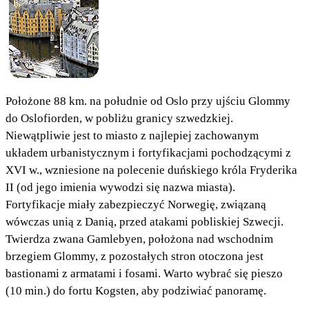
Położone 88 km. na południe od Oslo przy ujściu Glommy
do Oslofiorden, w pobliżu granicy szwedzkiej.
Niewątpliwie jest to miasto z najlepiej zachowanym
układem urbanistycznym i fortyfikacjami pochodzącymi z
XVI w., wzniesione na polecenie duńskiego króla Fryderika
II (od jego imienia wywodzi się nazwa miasta).
Fortyfikacje miały zabezpieczyć Norwegię, związaną
wówczas unią z Danią, przed atakami pobliskiej Szwecji.
Twierdza zwana Gamlebyen, położona nad wschodnim
brzegiem Glommy, z pozostałych stron otoczona jest
bastionami z armatami i fosami. Warto wybrać się pieszo
(10 min.) do fortu Kogsten, aby podziwiać panoramę.