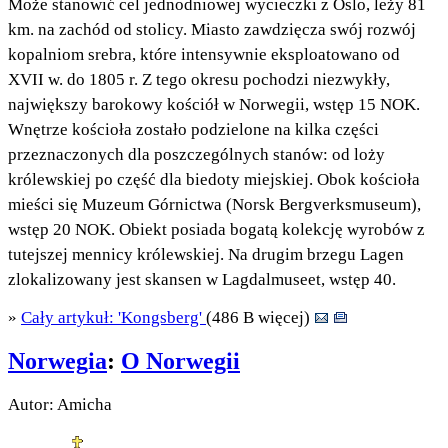
Może stanowić cel jednodniowej wycieczki z Oslo, leży 81
km. na zachód od stolicy. Miasto zawdzięcza swój rozwój
kopalniom srebra, które intensywnie eksploatowano od
XVII w. do 1805 r. Z tego okresu pochodzi niezwykły,
największy barokowy kościół w Norwegii, wstęp 15 NOK.
Wnętrze kościoła zostało podzielone na kilka części
przeznaczonych dla poszczególnych stanów: od loży
królewskiej po część dla biedoty miejskiej. Obok kościoła
mieści się Muzeum Górnictwa (Norsk Bergverksmuseum),
wstęp 20 NOK. Obiekt posiada bogatą kolekcję wyrobów z
tutejszej mennicy królewskiej. Na drugim brzegu Lagen
zlokalizowany jest skansen w Lagdalmuseet, wstęp 40.
»
Cały artykuł: 'Kongsberg'
(486 B więcej)
Norwegia
:
O Norwegii
Autor: Amicha