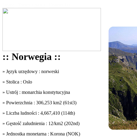
Home
|
Topics
|
News
|
Contact Us
:: Norwegia ::
» Język urzędowy : norweski
» Stolica : Oslo
» Ustrój : monarchia konstytucyjna
» Powierzchnia : 306,253 km2 (61st3)
» Liczba ludności : 4,667,410 (114th)
» Gęstość zaludnienia : 12/km2 (202nd)
» Jednostka monetarna : Korona (NOK)