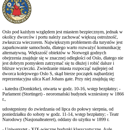
Oslo pod każdym względem jest miastem bezpiecznym, jednak w
okolicy dworców i portu należy zachować większą ostrożność,
zwłaszcza wieczorem. Największym problemem dla turystów jest
zaparkowanie samochodu, dlatego warto rozważyć komunikację
alternatywną. Większość obiektów w Norwegii godnych
obejrzenia znajduje się w znacznej odległości od Oslo, dlatego nie
jest dobrym pomysłem zatrzymać się tu dłużej i robić dalsze i
bliższe wycieczki. Zwiedzanie miasta rozpocząć najlepiej od
dworca kolejowego Oslo S, skąd bierze początek najbardziej
reprezentacyjna ulica Karl Johans gate. Przy niej znajdują się:
- katedra (Domkirke), otwarta w godz. 10-16, wstęp bezpłatny; -
Parlament (Stortinget) - neoromański budynek wzniesiony w 1866
r.,
udostępniony do zwiedzania od lipca do połowy sierpnia, od
poniedziałku do soboty w godz. 11-14, wstęp bezpłatny; - Teatr
Narodowy (Nasjonalteateret), oddany do użytku w 1899 r.
- Uniwersytet - XIX-wieczne budynki klasycystyczne. Aulę