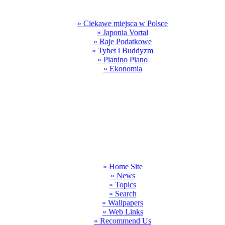
» Ciekawe miejsca w Polsce
» Japonia Vortal
» Raje Podatkowe
» Tybet i Buddyzm
» Pianino Piano
» Ekonomia
» Home Site
» News
» Topics
» Search
» Wallpapers
» Web Links
» Recommend Us