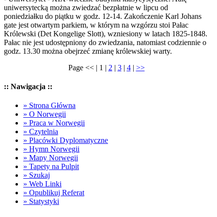
uniwersytecką można zwiedzać bezpłatnie w lipcu od
poniedziałku do piątku w godz. 12-14. Zakończenie Karl Johans
gate jest otwartym parkiem, w którym na wzgórzu stoi Pałac
Królewski (Det Kongelige Slott), wzniesiony w latach 1825-1848.
Pałac nie jest udostępniony do zwiedzania, natomiast codziennie o
godz. 13.30 można obejrzeć zmianę królewskiej warty.
Page << | 1 |
2
|
3
|
4
|
>>
:: Nawigacja ::
» Strona Główna
» O Norwegii
» Praca w Norwegii
» Czytelnia
» Placówki Dyplomatyczne
» Hymn Norwegii
» Mapy Norwegii
» Tapety na Pulpit
» Szukaj
» Web Linki
» Opublikuj Referat
» Statystyki