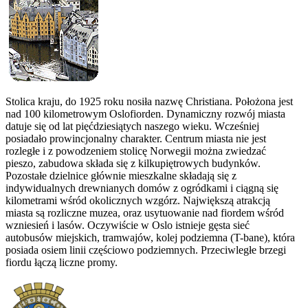
Stolica kraju, do 1925 roku nosiła nazwę Christiana. Położona jest
nad 100 kilometrowym Oslofiorden. Dynamiczny rozwój miasta
datuje się od lat pięćdziesiątych naszego wieku. Wcześniej
posiadało prowincjonalny charakter. Centrum miasta nie jest
rozległe i z powodzeniem stolicę Norwegii można zwiedzać
pieszo, zabudowa składa się z kilkupiętrowych budynków.
Pozostałe dzielnice głównie mieszkalne składają się z
indywidualnych drewnianych domów z ogródkami i ciągną się
kilometrami wśród okolicznych wzgórz. Największą atrakcją
miasta są rozliczne muzea, oraz usytuowanie nad fiordem wśród
wzniesień i lasów. Oczywiście w Oslo istnieje gęsta sieć
autobusów miejskich, tramwajów, kolej podziemna (T-bane), która
posiada osiem linii częściowo podziemnych. Przeciwległe brzegi
fiordu łączą liczne promy.