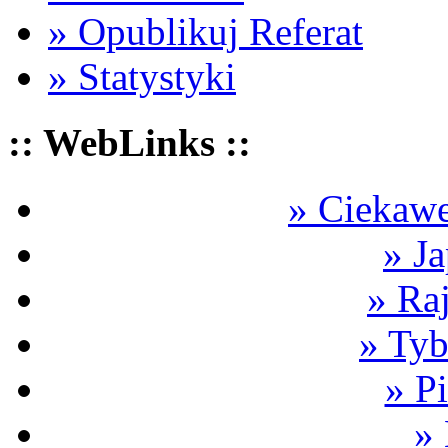
» Opublikuj Referat
» Statystyki
:: WebLinks ::
» Ciekawe
» Ja
» Ra
» Tyb
» P
»