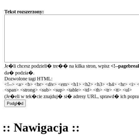
Tekst rozszerzony:
Je�li chcesz podzieli� tre�� na kilka stron, wpisz
<!--pagebrea
da� podzia�.
Dozwolone tagi HTML:
<!--> <a> <b> <br> <div> <em> <h1> <h2> <h3> <h4> <hr> <i> <
<span> <strong> <sub> <sup> <table> <td> <th> <tr> <tt> <ul>
(Je�eli w tek�cie znajduj� si� adresy URL, sprawd� ich po
:: Nawigacja ::