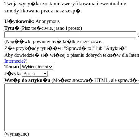
Twoja wysy�ka zostanie zweryfikowana i ewentualnie
zmodyfikowana przez nasz zesp�.
U�ytkownik:
Anonymous
Tytu�
(Pisz tre�ciwie, jasno i prosto)
(
(Nag��wki powinny by� kr�tkie i rzeczowe.
Z�e przyk�ady tytu��w: "Sprawd� to!" lub "Artyku�"
Aby dowiedzie� si� wi�cej o pisaniu dobrych tekst�w dla Intern
Internecie?
)
Temat
:
J�zyk
:
Wst�p do artyku�u
(Mo�esz stosowa� HTML, ale sprawd� dob
(wymagane)