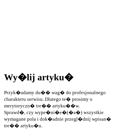
Wy�lij artyku�
Przyk�adamy du�� wag� do profesjonalnego
charakteru serwisu. Dlatego te� prosimy o
merytoryczn� tre�� artyku��w.
Sprawd�, czy wype�ni�e�(�a�) wszystkie
wymagane pola i dok�adnie przegl�dnij wpisan�
tre�� artyku�u.