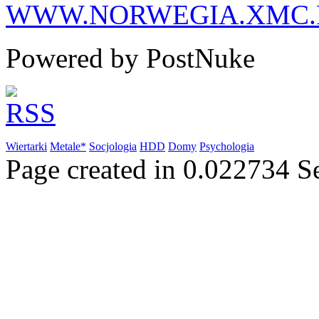
WWW.NORWEGIA.XMC.
Powered by PostNuke
Wiertarki
Metale*
Socjologia
HDD
Domy
Psychologia
Page created in 0.022734 S