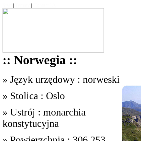
Start
|
Tematy
|
Contact Us
:: Norwegia ::
» Język urzędowy : norweski
» Stolica : Oslo
» Ustrój : monarchia
konstytucyjna
» Powierzchnia : 306,253