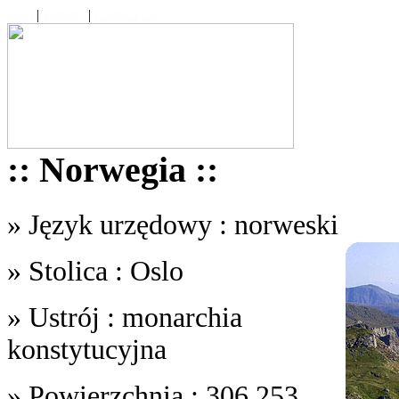
Start
|
Tematy
|
Contact Us
:: Norwegia ::
» Język urzędowy : norweski
» Stolica : Oslo
» Ustrój : monarchia
konstytucyjna
» Powierzchnia : 306,253