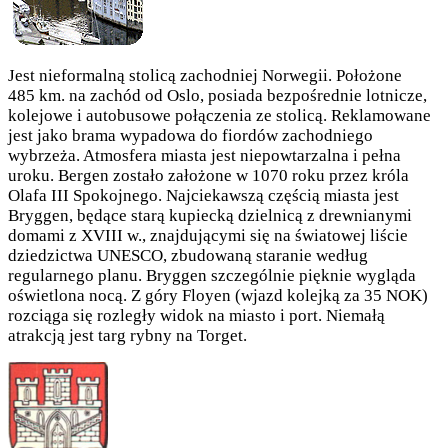
Jest nieformalną stolicą zachodniej Norwegii. Położone
485 km. na zachód od Oslo, posiada bezpośrednie lotnicze,
kolejowe i autobusowe połączenia ze stolicą. Reklamowane
jest jako brama wypadowa do fiordów zachodniego
wybrzeża. Atmosfera miasta jest niepowtarzalna i pełna
uroku. Bergen zostało założone w 1070 roku przez króla
Olafa III Spokojnego. Najciekawszą częścią miasta jest
Bryggen, będące starą kupiecką dzielnicą z drewnianymi
domami z XVIII w., znajdującymi się na światowej liście
dziedzictwa UNESCO, zbudowaną staranie według
regularnego planu. Bryggen szczególnie pięknie wygląda
oświetlona nocą. Z góry Floyen (wjazd kolejką za 35 NOK)
rozciąga się rozległy widok na miasto i port. Niemałą
atrakcją jest targ rybny na Torget.