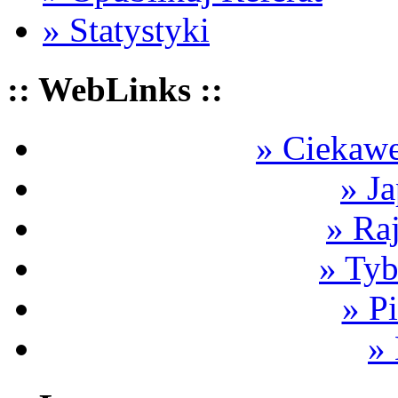
» Statystyki
:: WebLinks ::
» Ciekawe
» Ja
» Ra
» Tyb
» P
»