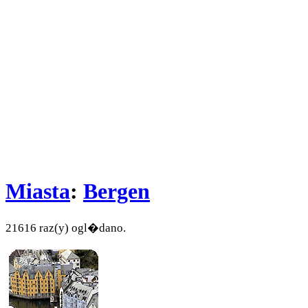
Miasta
:
Bergen
21616 raz(y) ogl�dano.