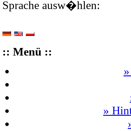
Sprache ausw�hlen:
:: Menü ::
»
» Hin