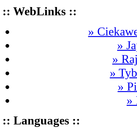
:: WebLinks ::
» Ciekawe
» Ja
» Ra
» Tyb
» P
»
:: Languages ::