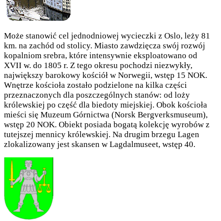
Może stanowić cel jednodniowej wycieczki z Oslo, leży 81
km. na zachód od stolicy. Miasto zawdzięcza swój rozwój
kopalniom srebra, które intensywnie eksploatowano od
XVII w. do 1805 r. Z tego okresu pochodzi niezwykły,
największy barokowy kościół w Norwegii, wstęp 15 NOK.
Wnętrze kościoła zostało podzielone na kilka części
przeznaczonych dla poszczególnych stanów: od loży
królewskiej po część dla biedoty miejskiej. Obok kościoła
mieści się Muzeum Górnictwa (Norsk Bergverksmuseum),
wstęp 20 NOK. Obiekt posiada bogatą kolekcję wyrobów z
tutejszej mennicy królewskiej. Na drugim brzegu Lagen
zlokalizowany jest skansen w Lagdalmuseet, wstęp 40.