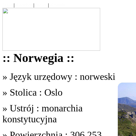
Haus
|
Angebot
|
News
|
Kontakt
:: Norwegia ::
» Język urzędowy : norweski
» Stolica : Oslo
» Ustrój : monarchia
konstytucyjna
» Powierzchnia : 306,253