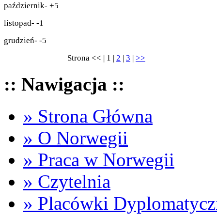
październik- +5
listopad- -1
grudzień- -5
Strona << | 1 |
2
|
3
|
>>
:: Nawigacja ::
» Strona Główna
» O Norwegii
» Praca w Norwegii
» Czytelnia
» Placówki Dyplomatycz