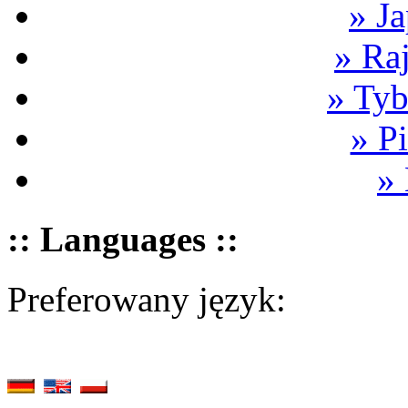
» Ja
» Ra
» Tyb
» P
»
:: Languages ::
Preferowany język: