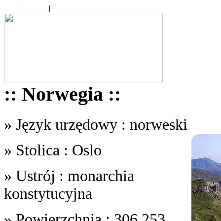
Start
|
Tematy
|
Contact Us
:: Norwegia ::
» Język urzędowy : norweski
» Stolica : Oslo
» Ustrój : monarchia
konstytucyjna
» Powierzchnia : 306,253