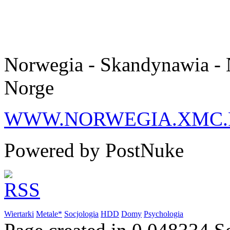
Norwegia - Skandynawia - 
Norge
WWW.NORWEGIA.XMC.
Powered by PostNuke
Wiertarki
Metale*
Socjologia
HDD
Domy
Psychologia