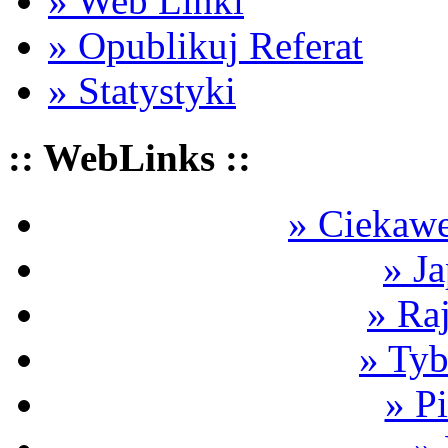
» Web Linki
» Opublikuj Referat
» Statystyki
:: WebLinks ::
» Ciekawe
» Ja
» Ra
» Tyb
» P