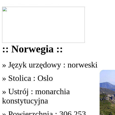
Home
|
Topics
|
News
|
Contact Us
:: Norwegia ::
» Język urzędowy : norweski
» Stolica : Oslo
» Ustrój : monarchia
konstytucyjna
» Powierzchnia : 306,253