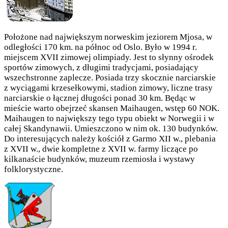
Położone nad największym norweskim jeziorem Mjosa, w
odległości 170 km. na północ od Oslo. Było w 1994 r.
miejscem XVII zimowej olimpiady. Jest to słynny ośrodek
sportów zimowych, z długimi tradycjami, posiadający
wszechstronne zaplecze. Posiada trzy skocznie narciarskie
z wyciągami krzesełkowymi, stadion zimowy, liczne trasy
narciarskie o łącznej długości ponad 30 km. Będąc w
mieście warto obejrzeć skansen Maihaugen, wstęp 60 NOK.
Maihaugen to największy tego typu obiekt w Norwegii i w
całej Skandynawii. Umieszczono w nim ok. 130 budynków.
Do interesujących należy kościół z Garmo XII w., plebania
z XVII w., dwie kompletne z XVII w. farmy liczące po
kilkanaście budynków, muzeum rzemiosła i wystawy
folklorystyczne.