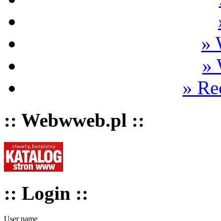
» 
» 
» R
:: Webwweb.pl ::
:: Login ::
User name