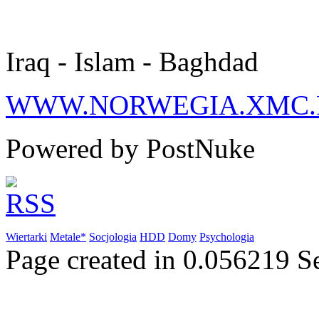
Iraq - Islam - Baghdad
WWW.NORWEGIA.XMC.
Powered by PostNuke
Wiertarki
Metale*
Socjologia
HDD
Domy
Psychologia
Page created in 0.056219 S