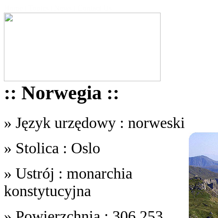
Home
|
Topics
|
News
|
Contact Us
:: Norwegia ::
» Język urzędowy : norweski
» Stolica : Oslo
» Ustrój : monarchia
konstytucyjna
» Powierzchnia : 306,253