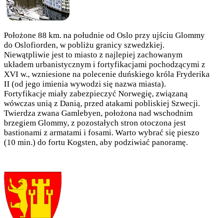
Położone 88 km. na południe od Oslo przy ujściu Glommy
do Oslofiorden, w pobliżu granicy szwedzkiej.
Niewątpliwie jest to miasto z najlepiej zachowanym
układem urbanistycznym i fortyfikacjami pochodzącymi z
XVI w., wzniesione na polecenie duńskiego króla Fryderika
II (od jego imienia wywodzi się nazwa miasta).
Fortyfikacje miały zabezpieczyć Norwegię, związaną
wówczas unią z Danią, przed atakami pobliskiej Szwecji.
Twierdza zwana Gamlebyen, położona nad wschodnim
brzegiem Glommy, z pozostałych stron otoczona jest
bastionami z armatami i fosami. Warto wybrać się pieszo
(10 min.) do fortu Kogsten, aby podziwiać panoramę.