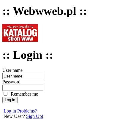
:: Webwweb.pl ::
:: Login ::
User name
Password
Remember me
Log in Problems?
New User?
Sign Up!