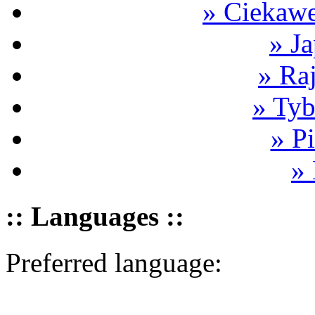
» Ciekawe
» Ja
» Ra
» Tyb
» P
»
:: Languages ::
Preferred language: