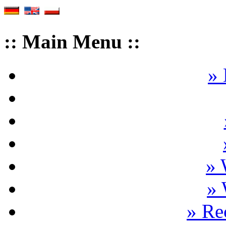
:: Main Menu ::
» 
» 
» 
» R