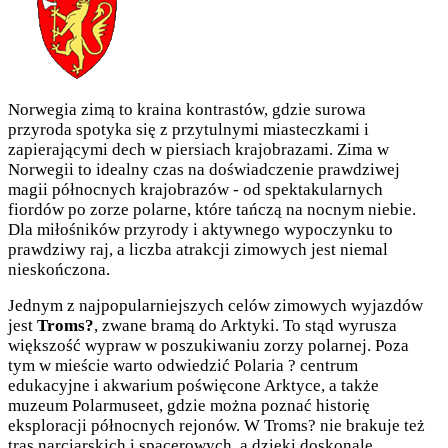
Norwegia zimą to kraina kontrastów, gdzie surowa
przyroda spotyka się z przytulnymi miasteczkami i
zapierającymi dech w piersiach krajobrazami. Zima w
Norwegii to idealny czas na doświadczenie prawdziwej
magii północnych krajobrazów - od spektakularnych
fiordów po zorze polarne, które tańczą na nocnym niebie.
Dla miłośników przyrody i aktywnego wypoczynku to
prawdziwy raj, a liczba atrakcji zimowych jest niemal
nieskończona.
Jednym z najpopularniejszych celów zimowych wyjazdów
jest
Troms?
, zwane bramą do Arktyki. To stąd wyrusza
większość wypraw w poszukiwaniu zorzy polarnej. Poza
tym w mieście warto odwiedzić Polaria ? centrum
edukacyjne i akwarium poświęcone Arktyce, a także
muzeum Polarmuseet, gdzie można poznać historię
eksploracji północnych rejonów. W Troms? nie brakuje też
tras narciarskich i spacerowych, a dzięki doskonale