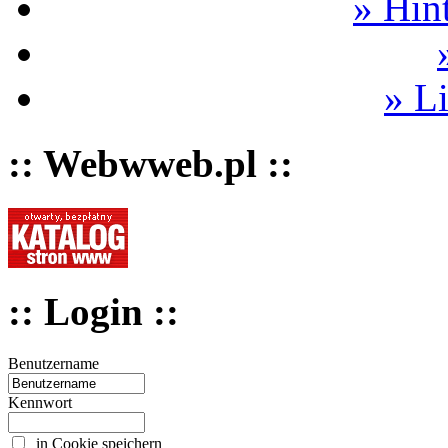
» Hin
» L
:: Webwweb.pl ::
:: Login ::
Benutzername
Kennwort
in Cookie speichern