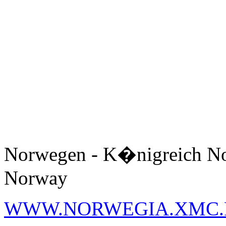
Norwegen - K�nigreich No
Norway
WWW.NORWEGIA.XMC.