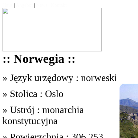
Haus
|
Angebot
|
News
|
Kontakt
:: Norwegia ::
» Język urzędowy : norweski
» Stolica : Oslo
» Ustrój : monarchia
konstytucyjna
» Powierzchnia : 306,253