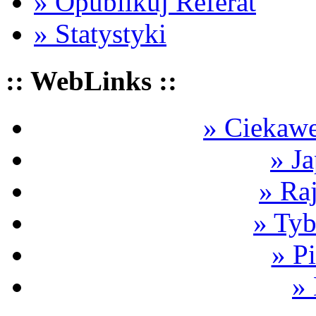
» Opublikuj Referat
» Statystyki
:: WebLinks ::
» Ciekawe
» Ja
» Ra
» Tyb
» P
»