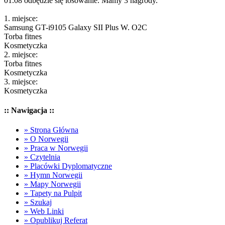
01.08 odbędzie się losowanie. Mamy 3 nagrody.
1. miejsce:
Samsung GT-i9105 Galaxy SII Plus W. O2C
Torba fitnes
Kosmetyczka
2. miejsce:
Torba fitnes
Kosmetyczka
3. miejsce:
Kosmetyczka
:: Nawigacja ::
» Strona Główna
» O Norwegii
» Praca w Norwegii
» Czytelnia
» Placówki Dyplomatyczne
» Hymn Norwegii
» Mapy Norwegii
» Tapety na Pulpit
» Szukaj
» Web Linki
» Opublikuj Referat