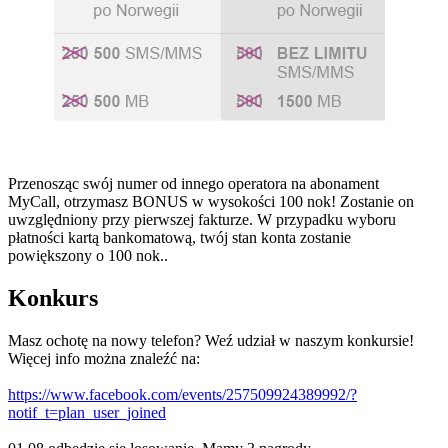
Przenosząc swój numer od innego operatora na abonament
MyCall, otrzymasz BONUS w wysokości 100 nok! Zostanie on
uwzględniony przy pierwszej fakturze. W przypadku wyboru
płatności kartą bankomatową, twój stan konta zostanie
powiększony o 100 nok..
Konkurs
Masz ochotę na nowy telefon? Weź udział w naszym konkursie!
Więcej info można znaleźć na:
https://www.facebook.com/events/257509924389992/?
notif_t=plan_user_joined