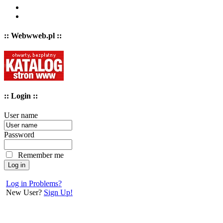
:: Webwweb.pl ::
:: Login ::
User name
Password
Remember me
Log in Problems?
New User?
Sign Up!