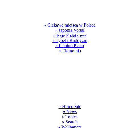
» Ciekawe miejsca w Polsce
» Japonia Vortal
» Raje Podatkowe
» Tybet i Buddyzm
» Pianino Piano
» Ekonomia
» Home Site
» News
» Topics
» Search
» Wallpapers