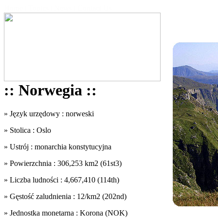
Home
|
Topics
|
News
|
Contact Us
:: Norwegia ::
» Język urzędowy : norweski
» Stolica : Oslo
» Ustrój : monarchia konstytucyjna
» Powierzchnia : 306,253 km2 (61st3)
» Liczba ludności : 4,667,410 (114th)
» Gęstość zaludnienia : 12/km2 (202nd)
» Jednostka monetarna : Korona (NOK)