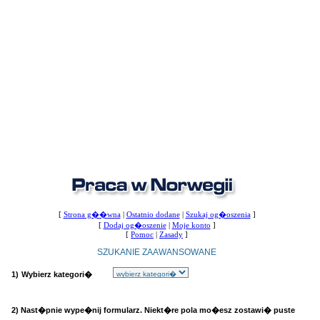
[
Strona g��wna
|
Ostatnio dodane
|
Szukaj og�oszenia
]
[
Dodaj og�oszenie
|
Moje konto
]
[
Pomoc
|
Zasady
]
SZUKANIE ZAAWANSOWANE
1)
Wybierz kategori�
2) Nast�pnie wype�nij formularz. Niekt�re pola mo�esz zostawi� puste