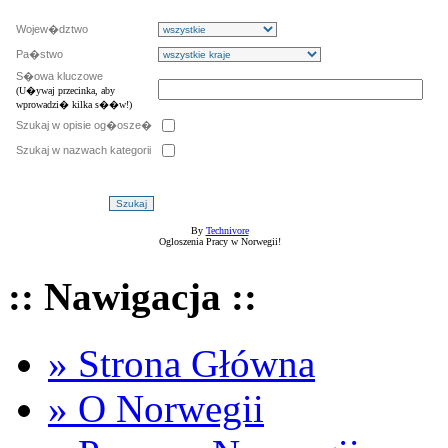
Wojew�dztwo
Pa�stwo
S�owa kluczowe
(U�ywaj przecinka, aby
wprowadzi� kilka s��w!)
Szukaj w opisie og�osze�
Szukaj w nazwach kategorii
By
Technivore
Ogloszenia Pracy w Norwegii!
:: Nawigacja ::
» Strona Główna
» O Norwegii