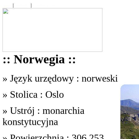
Start
|
Tematy
|
Contact Us
:: Norwegia ::
» Język urzędowy : norweski
» Stolica : Oslo
» Ustrój : monarchia
konstytucyjna
» Powierzchnia : 306,253