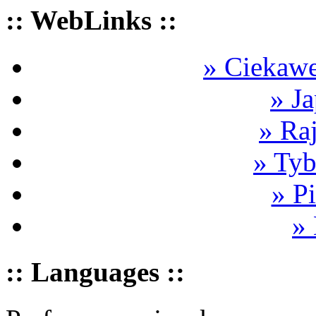
:: WebLinks ::
» Ciekawe
» Ja
» Ra
» Tyb
» P
»
:: Languages ::