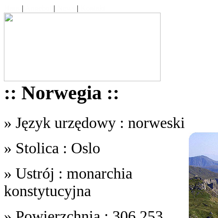
Haus
|
Angebot
|
News
|
Kontakt
:: Norwegia ::
» Język urzędowy : norweski
» Stolica : Oslo
» Ustrój : monarchia
konstytucyjna
» Powierzchnia : 306,253