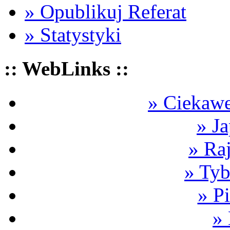
» Opublikuj Referat
» Statystyki
:: WebLinks ::
» Ciekawe
» Ja
» Ra
» Tyb
» P
»