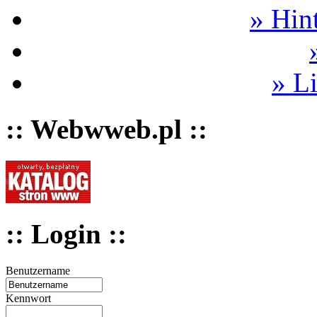
» Hin
» L
:: Webwweb.pl ::
:: Login ::
Benutzername
Kennwort