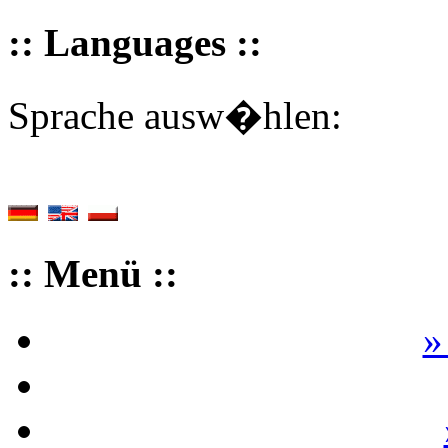
:: Languages ::
Sprache ausw�hlen:
:: Menü ::
»