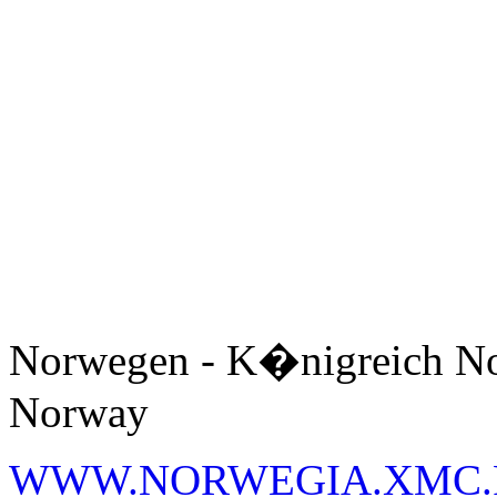
Norwegen - K�nigreich No
Norway
WWW.NORWEGIA.XMC.