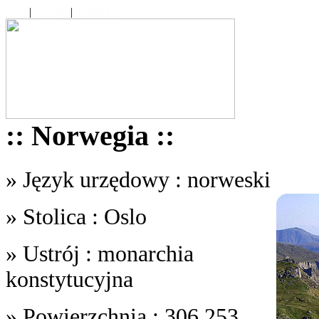
Start
|
Tematy
|
Contact Us
:: Norwegia ::
» Język urzędowy : norweski
» Stolica : Oslo
» Ustrój : monarchia
konstytucyjna
» Powierzchnia : 306,253