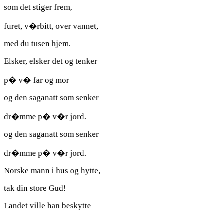
som det stiger frem,
furet, v�rbitt, over vannet,
med du tusen hjem.
Elsker, elsker det og tenker
p� v� far og mor
og den saganatt som senker
dr�mme p� v�r jord.
og den saganatt som senker
dr�mme p� v�r jord.
Norske mann i hus og hytte,
tak din store Gud!
Landet ville han beskytte