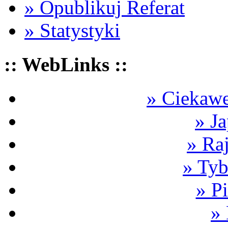
» Opublikuj Referat
» Statystyki
:: WebLinks ::
» Ciekawe
» Ja
» Ra
» Tyb
» P
»