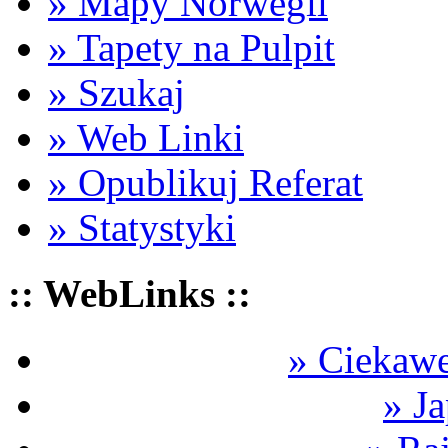
» Mapy Norwegii
» Tapety na Pulpit
» Szukaj
» Web Linki
» Opublikuj Referat
» Statystyki
:: WebLinks ::
» Ciekawe
» Ja