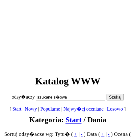
Katalog WWW
odsy�aczy
[
Start
|
Nowy
|
Popularne
|
Najwy�ej oceniane
|
Losowo
]
Kategoria:
Start
/ Dania
Sortuj odsy�acze wg: Tytu� (
+
|
-
) Data (
+
|
-
) Ocena (