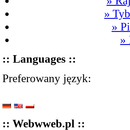
» Ra
» Tyb
» P
»
:: Languages ::
Preferowany język:
:: Webwweb.pl ::