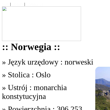
Start
|
Tematy
|
Contact Us
:: Norwegia ::
» Język urzędowy : norweski
» Stolica : Oslo
» Ustrój : monarchia
konstytucyjna
» Powierzchnia : 306,253