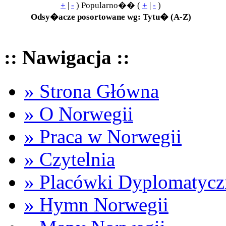
+
|
-
) Popularno�� (
+
|
-
)
Odsy�acze posortowane wg: Tytu� (A-Z)
:: Nawigacja ::
» Strona Główna
» O Norwegii
» Praca w Norwegii
» Czytelnia
» Placówki Dyplomatycz
» Hymn Norwegii