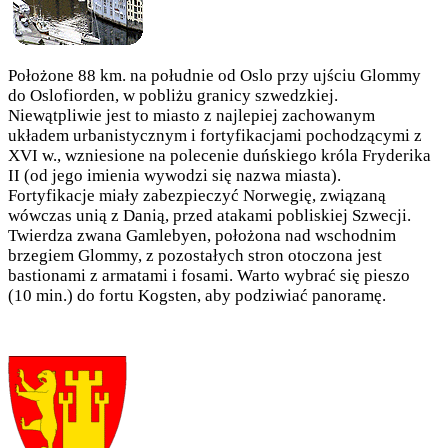
Położone 88 km. na południe od Oslo przy ujściu Glommy
do Oslofiorden, w pobliżu granicy szwedzkiej.
Niewątpliwie jest to miasto z najlepiej zachowanym
układem urbanistycznym i fortyfikacjami pochodzącymi z
XVI w., wzniesione na polecenie duńskiego króla Fryderika
II (od jego imienia wywodzi się nazwa miasta).
Fortyfikacje miały zabezpieczyć Norwegię, związaną
wówczas unią z Danią, przed atakami pobliskiej Szwecji.
Twierdza zwana Gamlebyen, położona nad wschodnim
brzegiem Glommy, z pozostałych stron otoczona jest
bastionami z armatami i fosami. Warto wybrać się pieszo
(10 min.) do fortu Kogsten, aby podziwiać panoramę.