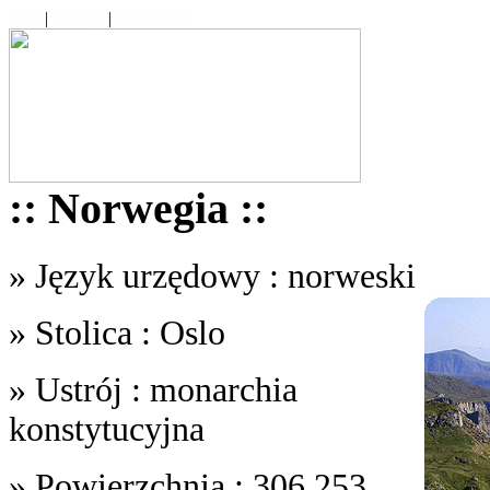
Start
|
Tematy
|
Contact Us
:: Norwegia ::
» Język urzędowy : norweski
» Stolica : Oslo
» Ustrój : monarchia
konstytucyjna
» Powierzchnia : 306,253