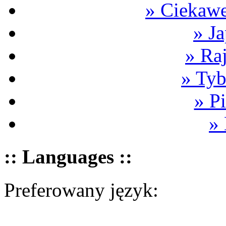
» Ciekawe
» Ja
» Ra
» Tyb
» P
»
:: Languages ::
Preferowany język: